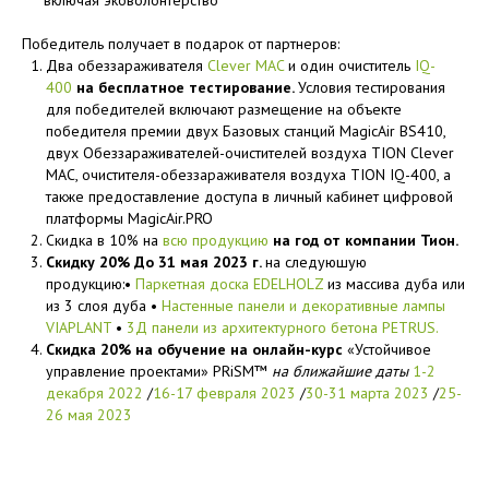
включая эковолонтерство
Победитель получает в подарок от партнеров:
Два обеззараживателя
Clever МАC
и один очиститель
IQ-
400
на бесплатное тестирование.
Условия тестирования
для победителей включают размещение на объекте
победителя премии двух Базовых станций MagicAir BS410,
двух Обеззараживателей-очистителей воздуха TION Clever
МАC, очистителя-обеззараживателя воздуха TION IQ-400, а
также предоставление доступа в личный кабинет цифровой
платформы MagicAir.PRO
Скидка в 10% на
всю продукцию
на год от компании Тион.
Скидку 20% До 31 мая 2023 г.
на следуюшую
продукцию:•
Паркетная доска EDELHOLZ
из массива дуба или
из 3 слоя дуба •
Настенные панели и декоративные лампы
VIAPLANT
•
3Д панели из архитектурного бетона PETRUS.
Скидка 20% на обучение на онлайн-курс
«Устойчивое
управление проектами» PRiSM™
на ближайшие даты
1-2
декабря 2022
/
16-17 февраля 2023
/
30-31 марта 2023
/
25-
26 мая 2023