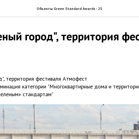
Объекты Green Standard Awards - 25
еный город", территория фе
д", территория фестиваля Атмофест
минация категории "Многоквартирные дома и территории
зеленым» стандартам"