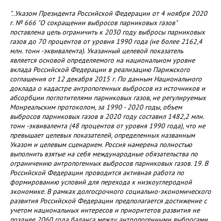
"..Указом Президента Российской Федерации от 4 ноября 2020
г. № 666 "О сокращении выбросов парниковых газов"
поставлена цель ограничить к 2030 году выбросы парниковых
газов до 70 процентов от уровня 1990 года (не более 2162,4
млн. тонн -эквивалента). Указанный целевой показатель
является основой определяемого на национальном уровне
вклада Российской Федерации в реализацию Парижского
соглашения от 12 декабря 2015 г. По данным Национального
доклада о кадастре антропогенных выбросов из источников и
абсорбции поглотителями парниковых газов, не регулируемых
Монреальским протоколом, за 1990 - 2020 годы, объем
выбросов парниковых газов в 2020 году составил 1482,2 млн.
тонн -эквивалента (48 процентов от уровня 1990 года), что не
превышает целевых показателей, определенных названным
Указом и целевым сценарием. Россия намерена полностью
выполнить взятые на себя международные обязательства по
ограничению антропогенных выбросов парниковых газов. 19. В
Российской Федерации проводится активная работа по
формированию условий для перехода к низкоуглеродной
экономике. В рамках долгосрочного социально-экономического
развития Российской Федерации предполагается достижение с
учетом национальных интересов и приоритетов развития не
позднее 2060 года баланса между антропогенными выбросами