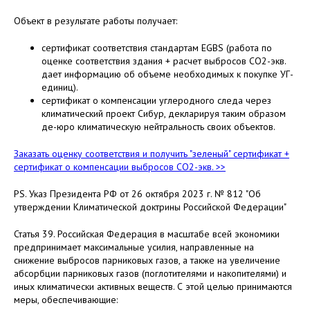
Объект в результате работы получает:
сертификат соответствия стандартам EGBS (работа по
оценке соответствия здания + расчет выбросов СО2-экв.
дает информацию об объеме необходимых к покупке УГ-
единиц).
сертификат о компенсации углеродного следа через
климатический проект Сибур, декларируя таким образом
де-юро климатическую нейтральность своих объектов.
Заказать оценку соответствия и получить "зеленый" сертификат +
сертификат о компенсации выбросов СО2-экв. >>
PS. Указ Президента РФ от 26 октября 2023 г. № 812 "Об
утверждении Климатической доктрины Российской Федерации"
Статья 39. Российская Федерация в масштабе всей экономики
предпринимает максимальные усилия, направленные на
снижение выбросов парниковых газов, а также на увеличение
абсорбции парниковых газов (поглотителями и накопителями) и
иных климатически активных веществ. С этой целью принимаются
меры, обеспечивающие: