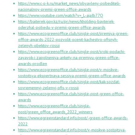
https://www.c-o-k.ru/market_news/obyavleny-pobediteli-
nacionalnoy-premii-green-office-awards
https://www.youtube.com/watch?v=_L-ajaIb77Q
https://baiterek.gov.kz/ru/pr/news/kholding-bayterek-
oderzhal-pobedu-v-premii-green-office-awards
https://www.ecogreenoffice.club/single-post/premiya-green-
office-awards-2022-pozvolit-ocenit-kachestvo-ofisnyh-
zelenyh-obektov-rossii
https://www.ecogreenoffice.club/single-post/sroki-podachi-
zayavok-i-zapolneniya-ankety-na-premiyu-green-office-
awards-prodlen
https://www.ecogreenoffice.club/single-post/v-moskve-
sostoitsya-ekspertnaya-sessiya-premii-green-office-awards
https://www.ecogreenoffice.club/single-post/kak-sozdat-
sovremennyj-zelenyj-ofis-v-rossii
https://www.ecogreenoffice.club/single-post-green-office-
awards
https://www.ecogreenoffice.club/single-
post/green_office_awards_2022_winners
https://www.egreenstandard.info/post/-green-office-awards-
2022
https://www.egreenstandard.info/post/v-moskve-sostoitsya-