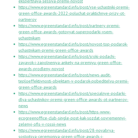
ekspertnaya-sessiya-premii-novost
https://www.egreenstandard.info/post/vse-uchastniki-premii-
green-office-awards-2022-poluchat-praktichnye-prizy-ot-
partnerov
https://www.egreenstandard.info/post/partnery-premii-
green-office-awards-gotovyat-superpodarki-vsem-
uchastnikam
https://www.egreenstandard.info/post/novost-top-podarok-
uchastnikam-premii-green-office-awards
https://www.egreenstandard.info/post/sroki-podachi-
zayavok-i-zapolneniya-ankety-na-premiyu-green-office-
awards-prodleny-novost
https://www.egreenstandard.info/post/news-audit-
teploeffektivnosti-objektam-v-podarok-pobeditelyu-premii-
green-office-awards
https://www.egreenstandard.info/post/specialnye-podarki-
dlya-uchastnikov-premii-green-office-awards-ot-partnerov-
news
https://www.egreenstandard.info/post/https-www-
ecogreenoffice-club-single-post-kak-sozdat-sovremennyj-
zelenyj-ofis-v-rossii-news
https://www.egreenstandard.info/post/28-noyabrya-
sostoitsya-ceremoniya-green-office-awards-i-