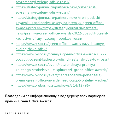
sovremennyj-zelenyj-ofis-v-rossii/
https://strategyjournal.ru/partners-news/kak-sozdat-
sovremennyj-zelenyj-ofis-v-rossii/
https://strategyjournal.ru/partners-news/sroki-podachi-
zayavok-i-zapolneniya-ankety-na-premiyu-green-office-
awards-prodleny/https://strategyjournal.ru/partners-
news/premiya-green-office-awards-2022-pozvolit-otsenit-
kachestvo-ofisnyh-zelenyh-obektov-rossii/
https://www.b-soc.ru/green-office-awards-nazval-samye-
ekologichnye-ofisy/
https://www.b-soc.ru/premiya-green-office-awards-2022-
pozvolit-oczenit-kachestvo-ofisnyh-zelenyh-obektov-rossii/
https://www.b-soc.ru/event/naczionalnaya-premiya-
zelenogo-stroitelstva-i-ekspluataczii-green-office-awards/
https://www.b-soc.ru/event/nagrazhdeniya-pobeditelej-
premii-green-office-awards-i-esg-blagotvoritelnyj-vecher/
https://www.probusinesstv.ru/news/314/32796/
Благодарим за информационную поддержку всех партнеров
премии Green Office Awards!
2022-12-18 17:01