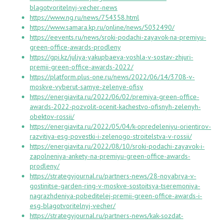
blagotvoritelnyj-vecher-news
https://www.ng.ru/news/754358.html
https://www.samara.kp.ru/online/news/5032490/
https://eevents.ru/news/sroki-podachi-zayavok-na-premiyu-
green-office-awards-prodleny
https://gpi.kz/juliya-yakupbaeva-voshla-v-sostav-zhjuri-
premii-green-office-awards-2022/
https://platform.plus-one.ru/news/2022/06/14/3708-v-
moskve-vyberut-samye-zelenye-ofisy
https://energiavita.ru/2022/06/02/premiya-green-office-
awards-2022-pozvolit-ocenit-kachestvo-ofisnyh-zelenyh-
obektov-rossii/
https://energiavita.ru/2022/05/04/k-opredeleniyu-orientirov-
razvitiya-esg-povestki-i-zelenogo-stroitelstva-v-rossii/
https://energiavita.ru/2022/08/10/sroki-podachi-zayavok-i-
zapolneniya-ankety-na-premiyu-green-office-awards-
prodleny/
https://strategyjournal.ru/partners-news/28-noyabrya-v-
gostinitse-garden-ring-v-moskve-sostoitsya-tseremoniya-
nagrazhdeniya-pobeditelej-premii-green-office-awards-i-
esg-blagotvoritelnyj-vecher/
https://strategyjournal.ru/partners-news/kak-sozdat-