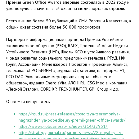
Премия Green Office Awards впервые состоялась в 2022 году и
уже получила значительный охват на медиапорталах отрасли.
Всего вышло более 50 публикаций в СМИ России и Казахстана, а
общий охват составил более 30 000 просмотров.
Партнеры и информационные партнеры Премии: Российское
экологическое общество (РЭО), RAEX, Проектный офис Недели
Устойчивого Развития (НУР), Школы КСО и устойчивого развития,
Фонда развития социального предпринимательства, РГУД, НФ
Групп, Ассоциации Менеджеров Проектов «Проектный Альянс»,
телеканал «ПРО БИЗНЕС», журнал «Стратегия», платформа +1,
ECO DAO: Экологичные мероприятия, портал «Бизнес и
общество», издания EnergiaVita, ARCHI.RU, ESG Media, компания
«Лесной Эталон», CORE XP, TRENDHUNTER, GPI Group и др.
О премии пишут здесь:
https://rgud.ru/press-releases/costoitsya-tseremoniya-
nagrazhdeniya-pobediteley-premii-green-office-awards/
https://www.probusinesstv.ru/news/314/32951/
https://strategyjournal.ru/partners-news/28-noyabrya-v-
gostinitse-garden-ring-v-moskve-sostoitsya-tseremoniya-