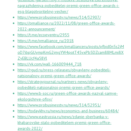
nagrazhdeniya-pobeditelej-premii-green-office-awards-i-
esg-blagotvoritelnyj-vecher/
https://www.probusinesstv.ru/news/314/32907/
https://pmalliance.ru/2022/11/08/green-office-awards-
2022-announcement/
https://t.me/ecoeventru/2955
https://t.me/pmalliance_ru/2018
https://www.facebook.com/pmallianceru/posts/pfbid0n5s2jM
oD7ibpGUympKmG2jmgYW4potT45vxPb5DZcam88MLmi8X
ZyEBLUcf4a58Vl
https://vk.com/wall-166009444_718
https://rgud.ru/press-releases/obyavleny-pobediteli-
natsionalnoy-premii-green-office-awards/
https://strategyjournal.ru/partners-news/obyavleny-
pobediteli-natsionalnoj-premii-green-office-awards/
https://www.b-soc.ru/green-office-awards-nazval-samye-
ekologichnye-ofisy/
https://www.probusinesstv.ru/news/314/32951/
https://todaykhv.ru/news/economics-and-business/60484/
https://www.eastrussia.ru/news/zdanie-sberbanka-v-
khabarovske-stalo-pobeditelem-premii-green-office-
awards-2022/