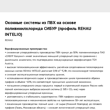
Оконные системы из ПВХ на основе
поливинилхлорида СИБУР (профиль REHAU
INTELIO)
REHAU
Верифицированные преимущества:
• сниженная углеродоёмкость производства ПВХ-гранул до 50%: поливинилхлорид ПАО
«СИБУР Холдинг» имеет значительно меньший углеродный след по сравнению с
рыночными аналогами, что подтверждено международным верификатором TÜV
Austria;
• высокая теплоизоляционная эффективность: расчётное сопротивление теплопередаче
оконных систем REHAU INTELIO достигает 0,98 м²·°С/Вт, что минимизирует теплопотери
и снижает эксплуатационные энергозатраты здания;
• использование вторичного сырья: в производственном цикле применяются обрезки
профиля в объёме ~10%, что соответствует принципам цикличной экономики;
• погашение углеродного следа продукта: первый в строительной отрасли России кейс
полной компенсации выбросов оконной системы (1 585 т СО₂-экв.) через
верифицированные углеродные единицы;
• долговечность и стабильность характеристик: ПВХ-профили сохраняют
теплоизоляционные и механические свойства на протяжении 50+ лет эксплуатации;
• локализация производства: полный цикл — от сырья (Нижний Новгород) до готового
профиля (Гжель, Московская область) — снижает логистический углеродный след;